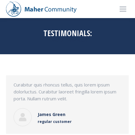
TESTIMONIALS:
You are here:
Home
Testimonials
Curabitur quis rhoncus tellus, quis lorem ipsum
dolorluctus. Curabitur laoreet fringilla lorem ipsum
porta. Nullam rutrum velit.
James Green
regular customer