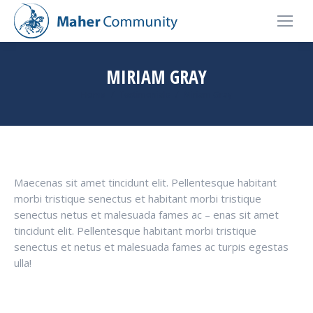
MIRIAM GRAY
You are here:
Home
Testimonials
Miriam Gray
Maecenas sit amet tincidunt elit. Pellentesque habitant
morbi tristique senectus et habitant morbi tristique
senectus netus et malesuada fames ac – enas sit amet
tincidunt elit. Pellentesque habitant morbi tristique
senectus et netus et malesuada fames ac turpis egestas
ulla!